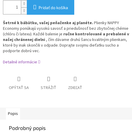
Pridať do košíka
Šetrné k bábätku, vašej peňaženke aj planéte.
Plienky NAPPY
Economy ponúkajú vysokú savosť a priedušnosť bez zbytočnej chémie
(chlóru či latexu). Každé balenie je
ručne kontrolované a prebalené v
našej chránenej dielni
, čím dávame druhú šancu kvalitným plienkam,
ktoré by inak skončili v odpade. Doprajte svojmu dieťatku sucho a
podporte dobrú vec.
Detailné informácie
OPÝTAŤ SA
STRÁŽIŤ
ZDIEĽAŤ
Popis
Podrobný popis