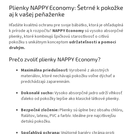
Plienky NAPPY Economy: Šetrné k pokožke
aj k vašej peňaženke
Hľadáte kvalitnú ochranu pre svoje bábätko, ktorá je ohľaduplná
k prírode aj k rozpočtu?
NAPPY Economy
sú vysoko absorpčné
plienky, ktoré kombinujú špičkovú starostlivosť o citlivú
pokožku s unikátnym konceptom
udržateľnosti a pomoci
druhým.
Prečo zvoliť plienky NAPPY Economy?
Maximálna priedušnosť:
Vyrobené z akostných
materiálov, ktoré nechávajú pokožku voľne dýchať a
predchádzajú zapareninám.
Dokonalé sucho:
Vysoko absorpčné jadro udrží vlhkosť
ďaleko od pokožky lepšie ako klasické látkové plienky.
Bezpečné zloženie:
Plienky sú úplne bez obsahu chlóru,
ftalátov, latexu, PVC a farbív. Ideálne pre najcitlivejšiu
detskú pokožku.
Spoľahlivá ochrana:
Vnútorné bariéry chránia proti