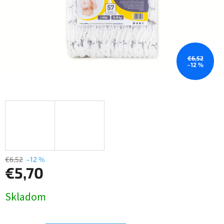
€6,52
–12 %
€6,52
–12 %
€5,70
Jednotková
Skladom
cena: