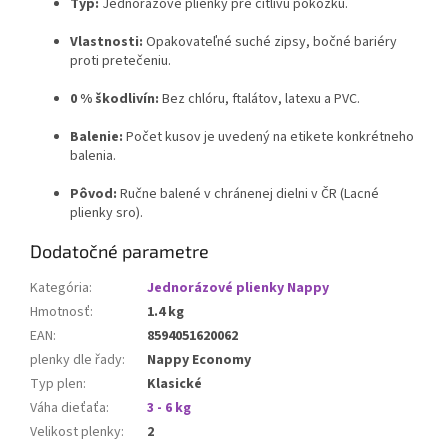
Typ:
Jednorazové plienky pre citlivú pokožku.
Vlastnosti:
Opakovateľné suché zipsy, bočné bariéry
proti pretečeniu.
0 % škodlivín:
Bez chlóru, ftalátov, latexu a PVC.
Balenie:
Počet kusov je uvedený na etikete konkrétneho
balenia.
Pôvod:
Ručne balené v chránenej dielni v ČR (Lacné
plienky sro).
Dodatočné parametre
Kategória
:
Jednorázové plienky Nappy
Hmotnosť
:
1.4 kg
EAN
:
8594051620062
plenky dle řady
:
Nappy Economy
Typ plen
:
Klasické
Váha dieťaťa
:
3 - 6 kg
Velikost plenky
:
2