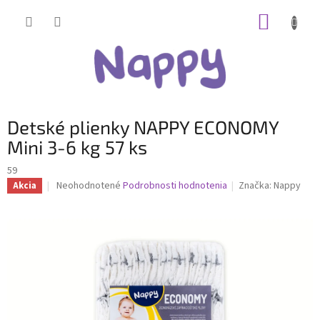
Prejsť
NÁKUP
na
obsah
KOŠÍK
Detské plienky NAPPY ECONOMY
Mini 3-6 kg 57 ks
59
Priemerné
Neohodnotené
Podrobnosti hodnotenia
Značka:
Nappy
Akcia
hodnotenie
produktu
je
0,0
z
5
hviezdičiek.