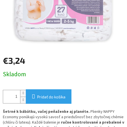
€3,24
Jednotková
Skladom
cena:
Pridať do košíka
Šetrné k bábätku, vašej peňaženke aj planéte.
Plienky NAPPY
Economy ponúkajú vysokú savosť a priedušnosť bez zbytočnej chémie
(chlóru či latexu). Každé balenie je
ručne kontrolované a prebalené v