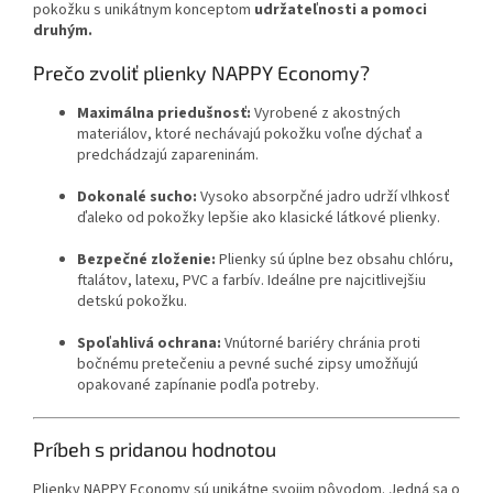
pokožku s unikátnym konceptom
udržateľnosti a pomoci
druhým.
Prečo zvoliť plienky NAPPY Economy?
Maximálna priedušnosť:
Vyrobené z akostných
materiálov, ktoré nechávajú pokožku voľne dýchať a
predchádzajú zapareninám.
Dokonalé sucho:
Vysoko absorpčné jadro udrží vlhkosť
ďaleko od pokožky lepšie ako klasické látkové plienky.
Bezpečné zloženie:
Plienky sú úplne bez obsahu chlóru,
ftalátov, latexu, PVC a farbív. Ideálne pre najcitlivejšiu
detskú pokožku.
Spoľahlivá ochrana:
Vnútorné bariéry chránia proti
bočnému pretečeniu a pevné suché zipsy umožňujú
opakované zapínanie podľa potreby.
Príbeh s pridanou hodnotou
Plienky NAPPY Economy sú unikátne svojim pôvodom. Jedná sa o