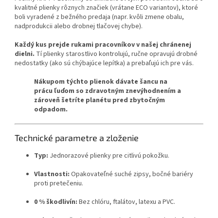
kvalitné plienky rôznych značiek (vrátane ECO variantov), ​​ktoré
boli vyradené z bežného predaja (napr. kvôli zmene obalu,
nadprodukcii alebo drobnej tlačovej chybe).
Každý kus prejde rukami pracovníkov v našej chránenej
dielni.
Tí plienky starostlivo kontrolujú, ručne opravujú drobné
nedostatky (ako sú chýbajúce lepítka) a prebaľujú ich pre vás.
Nákupom týchto plienok dávate šancu na
prácu ľuďom so zdravotným znevýhodnením a
zároveň šetríte planétu pred zbytočným
odpadom.
Technické parametre a zloženie
Typ:
Jednorazové plienky pre citlivú pokožku.
Vlastnosti:
Opakovateľné suché zipsy, bočné bariéry
proti pretečeniu.
0 % škodlivín:
Bez chlóru, ftalátov, latexu a PVC.