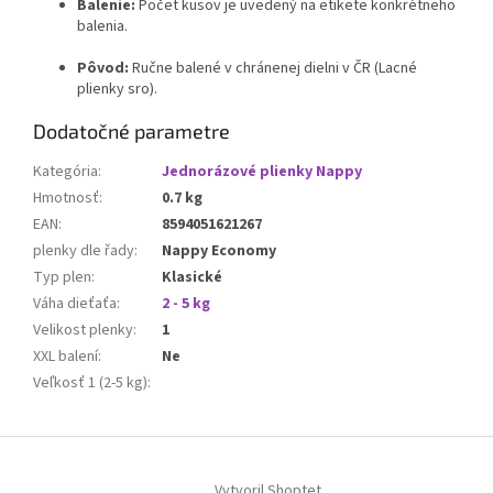
Balenie:
Počet kusov je uvedený na etikete konkrétneho
balenia.
Pôvod:
Ručne balené v chránenej dielni v ČR (Lacné
plienky sro).
Dodatočné parametre
Kategória
:
Jednorázové plienky Nappy
Hmotnosť
:
0.7 kg
EAN
:
8594051621267
plenky dle řady
:
Nappy Economy
Typ plen
:
Klasické
Váha dieťaťa
:
2 - 5 kg
Velikost plenky
:
1
XXL balení
:
Ne
Veľkosť 1 (2-5 kg)
:
Z
á
Vytvoril Shoptet