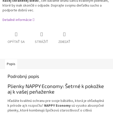
našej chránenej dielni
, čím dávame druhú šancu kvalitným plienkam,
ktoré by inak skončili v odpade. Doprajte svojmu dieťatku sucho a
podporte dobrú vec.
Detailné informácie
OPÝTAŤ SA
STRÁŽIŤ
ZDIEĽAŤ
Popis
Podrobný popis
Plienky NAPPY Economy: Šetrné k pokožke
aj k vašej peňaženke
Hľadáte kvalitnú ochranu pre svoje bábätko, ktorá je ohľaduplná
k prírode aj k rozpočtu?
NAPPY Economy
sú vysoko absorpčné
plienky, ktoré kombinujú špičkovú starostlivosť o citlivú