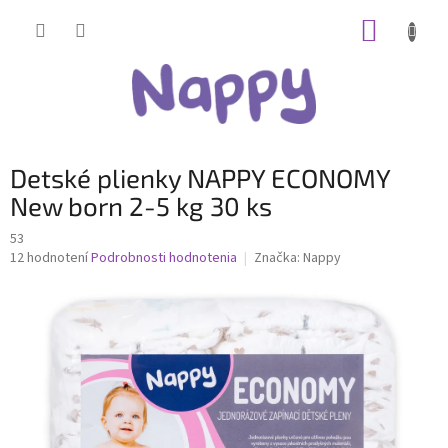
Prejsť
NÁKUP
na
obsah
KOŠÍK
Detské plienky NAPPY ECONOMY
New born 2-5 kg ​​30 ks
53
Priemerné
12 hodnotení
Podrobnosti hodnotenia
Značka:
Nappy
hodnotenie
produktu
je
4,3
z
5
hviezdičiek.