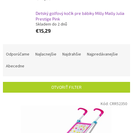
Detský golfový kočík pre bábiky Milly Mally Julia
Prestige Pink
Skladem do 2 dnů
€15,29
R
a
Odporúčame
Najlacnejšie
Najdrahšie
Najpredávanejšie
d
e
Abecedne
n
i
e
OTVORIŤ FILTER
p
r
V
Kód:
CRR52350
o
ý
d
p
u
i
k
s
t