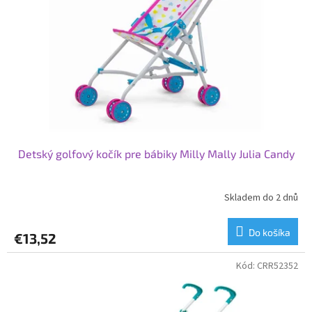
p
o
r
v
o
d
u
k
t
o
v
Detský golfový kočík pre bábiky Milly Mally Julia Candy
Skladem do 2 dnů
Do košíka
€13,52
Kód:
CRR52352