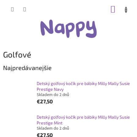
Prejsť
NÁKUP
na
obsah
KOŠÍK
Golfové
Najpredávanejšie
Detský golfový kočík pre bábiky Milly Mally Susie
Prestige Navy
Skladem do 2 dnů
€27,50
Detský golfový kočík pre bábiky Milly Mally Susie
Prestige Mint
Skladem do 2 dnů
€27,50