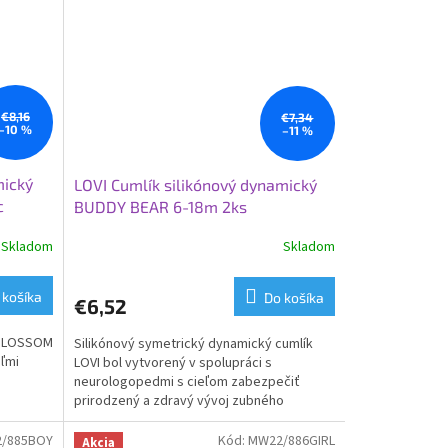
€8,16
€7,34
–10 %
–11 %
mický
LOVI Cumlík silikónový dynamický
c
BUDDY BEAR 6-18m 2ks
Skladom
Skladom
 košíka
Do košíka
€6,52
I BLOSSOM
Silikónový symetrický dynamický cumlík
eľmi
LOVI bol vytvorený v spolupráci s
neurologopedmi s cieľom zabezpečiť
prirodzený a zdravý vývoj zubného
poschodia, zubov a ďasien dieťaťa....
/885BOY
Kód:
MW22/886GIRL
Akcia