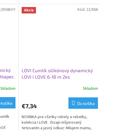
.
poschodia, zubov a ďasien dieťaťa.
/856BOY
Kód:
22/868
Akcia
mický
LOVI Cumlík silikónový dynamický
hlapec
LOVI I LOVE 6-18 m 2ks
Skladom
Skladom
 košíka
Do košíka
€7,34
cumlík
NOVINKA pre všetky rebely a rebelky,
kolekcia I LOVE . Dizajn inšpirovaný
čiť
tetovaním a jasný odkaz: Milujem mamu,