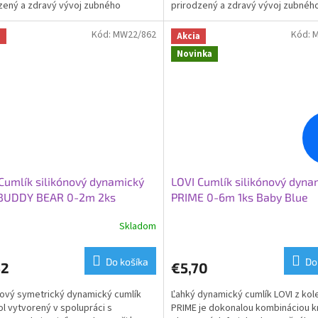
zený a zdravý vývoj zubného
prirodzený a zdravý vývoj zubnéh
dia, zubov a ďasien dieťaťa.
poschodia, zubov a ďasien dieťaťa
Kód:
MW22/862
Kód:
M
a
Akcia
Novinka
Cumlík silikónový dynamický
LOVI Cumlík silikónový dyna
 BUDDY BEAR 0-2m 2ks
PRIME 0-6m 1ks Baby Blue
Skladom
Do košíka
Do
52
€5,70
nový symetrický dynamický cumlík
Ľahký dynamický cumlík LOVI z kol
ol vytvorený v spolupráci s
PRIME je dokonalou kombináciou k