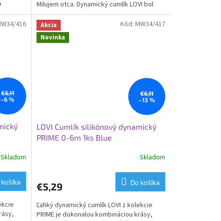
o
Milujem otca. Dynamický cumlík LOVI bol
.
vytvorený v spolupráci s...
W34/416
Kód:
MW34/417
Akcia
Novinka
€6,11
€6,11
–6 %
–13 %
mický
LOVI Cumlík silikónový dynamický
PRIME 0-6m 1ks Blue
Skladom
Skladom
 košíka
Do košíka
€5,29
ekcie
Ľahký dynamický cumlík LOVI z kolekcie
rásy,
PRIME je dokonalou kombináciou krásy,