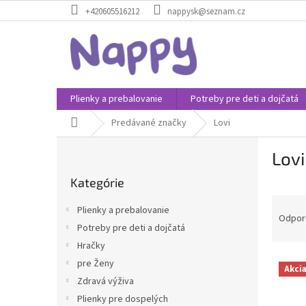
Prejsť
+420605516212
nappysk@seznam.cz
na
obsah
Plienky a prebalovanie
Potreby pre deti a dojčatá
Domov
Predávané značky
Lovi
B
Lovi
o
Preskočiť
č
Kategórie
kategórie
n
R
ý
Plienky a prebalovanie
a
p
Odpor
Potreby pre deti a dojčatá
d
a
Hračky
e
n
V
n
e
pre Ženy
Akci
ý
i
l
Zdravá výživa
p
e
Plienky pre dospelých