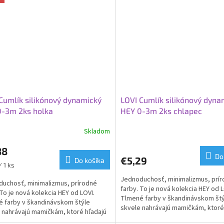
Cumlík silikónový dynamický
LOVI Cumlík silikónový dyna
0-3m 2ks holka
HEY 0-3m 2ks chlapec
Skladom
88
Do
€5,29
Do košíka
ková
/ 1 ks
Jednoduchosť, minimalizmus, prí
uchosť, minimalizmus, prírodné
farby. To je nová kolekcia HEY od L
 To je nová kolekcia HEY od LOVI.
Tlmené farby v škandinávskom št
 farby v škandinávskom štýle
skvele nahrávajú mamičkám, ktoré
 nahrávajú mamičkám, ktoré hľadajú
pre svoje deti tie...
je deti tie...