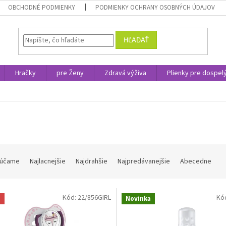
OBCHODNÉ PODMIENKY
PODMIENKY OCHRANY OSOBNÝCH ÚDAJOV
HĽADAŤ
Hračky
pre Ženy
Zdravá výživa
Plienky pre dospel
účame
Najlacnejšie
Najdrahšie
Najpredávanejšie
Abecedne
Kód:
22/856GIRL
Kó
a
Novinka