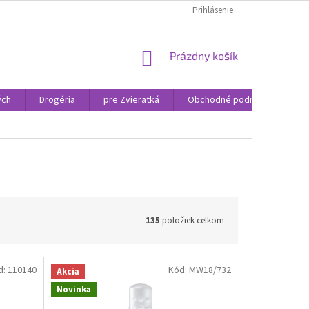
Prihlásenie
NÁKUPNÝ
Prázdny košík
KOŠÍK
ých
Drogéria
pre Zvieratká
Obchodné podmienky
135
položiek celkom
d:
110140
Kód:
MW18/732
Akcia
Novinka