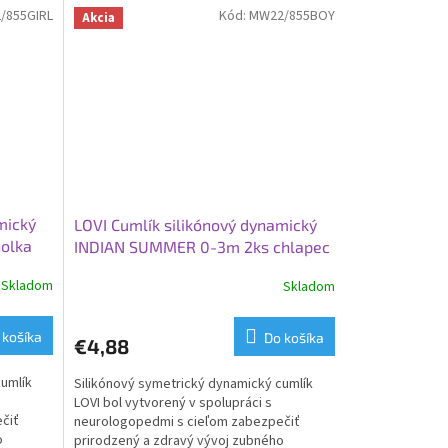
/855GIRL
Kód:
MW22/855BOY
Akcia
mický
LOVI Cumlík silikónový dynamický
olka
INDIAN SUMMER 0-3m 2ks chlapec
Skladom
Skladom
 košíka
Do košíka
€4,88
cumlík
Silikónový symetrický dynamický cumlík
LOVI bol vytvorený v spolupráci s
čiť
neurologopedmi s cieľom zabezpečiť
o
prirodzený a zdravý vývoj zubného