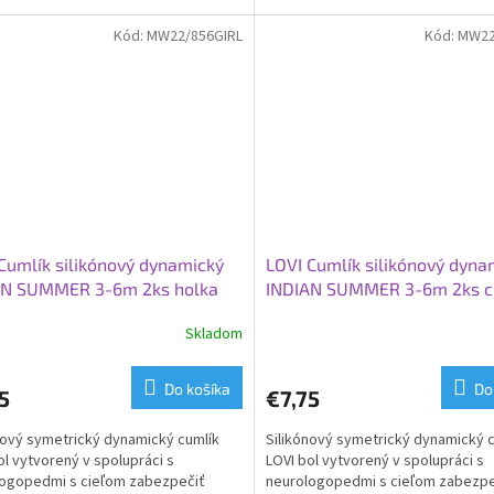
je deti tie...
poschodia, zubov a ďasien dieťaťa
Kód:
MW22/856GIRL
Kód:
MW22
Cumlík silikónový dynamický
LOVI Cumlík silikónový dyna
AN SUMMER 3-6m 2ks holka
INDIAN SUMMER 3-6m 2ks c
Skladom
Do košíka
Do
5
€7,75
nový symetrický dynamický cumlík
Silikónový symetrický dynamický 
ol vytvorený v spolupráci s
LOVI bol vytvorený v spolupráci s
ogopedmi s cieľom zabezpečiť
neurologopedmi s cieľom zabezpe