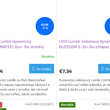
€7,75
–5 %
Cumlík dynamický
LOVI Cumlík silikónový dyna
AFEEL 6m+ 1ks stredný
BLOSSOM 0-3m 2ks chlapec
Skladom
Do košíka
Do
34
€7,34
cký cumlík vo fľaši Mammafeel
Dynamický silikónový cumlík LOV
 čo najviac napodobňuje blízkosť a
nenarúša sací reflex bábätka, je v
zené sanie z prsníka, ale zároveň
ľahký a dieťa sa pri saní nenamáha.
ša sací reflex, takže sa bábätko
oľne vracať k...
Kód:
MW22/922BOY
Kód:
MW22
a
Novinka