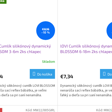
nka
€8,16
–10 %
Cumlík silikónový dynamický
lOVI Cumlík silikónový dyna
SOM 3-6m 2ks chlapec
BLOSSOM 6-18m 2ks chlape
Skladom
Do košíka
Do
34
€7,34
cký silikónový cumlík LOVI BLOSSOM
Dynamický silikónový cumlík LOV
ša sací reflex bábätka, je veľmi
nenarúša sací reflex bábätka, je v
a dieťa sa pri saní nenamáha.
ľahký a dieťa sa pri saní nenamáha.
Kód:
MW22/885GIRL
Kód:
MW22
a