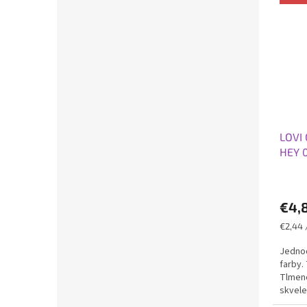
LOVI 
HEY 
€4,
Jednot
€2,44 
cena:
Jednod
farby.
Tlmené
skvele
pre svo