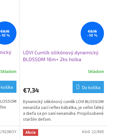
€8,16
€8,16
–10 %
–10 %
mický
LOVI Cumlík silikónový dynamický
BLOSSOM 18m+ 2ks holka
Skladom
Skladom
 košíka
Do košíka
€7,34
I BLOSSOM
Dynamický silikónový cumlík LOVI BLOSSOM
eľmi
nenarúša sací reflex bábätka, je veľmi ľahký
a dieťa sa pri saní nenamáha. Prispôsobené
starším deťom.
/923BOY
Kód:
22/865
Akcia