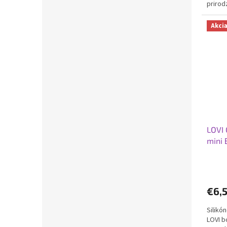
prirod
poscho
Akci
LOVI 
mini
€6,
Silikó
LOVI b