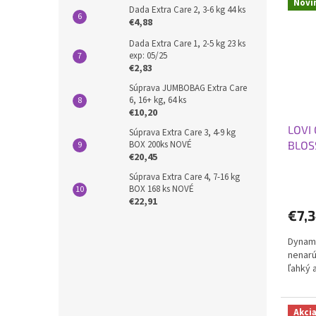
Novi
Dada Extra Care 2, 3-6 kg 44 ks
€4,88
Dada Extra Care 1, 2-5 kg ​​23 ks
exp: 05/25
€2,83
Súprava JUMBOBAG Extra Care
6, 16+ kg, 64 ks
€10,20
LOVI 
Súprava Extra Care 3, 4-9 kg
BOX 200ks NOVÉ
BLOS
€20,45
Súprava Extra Care 4, 7-16 kg
BOX 168 ks NOVÉ
€22,91
€7,
Dynami
nenarú
ľahký 
Akci