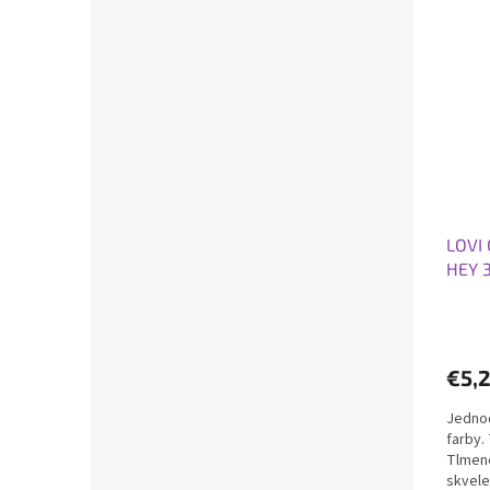
LOVI 
HEY 
€5,
Jednod
farby.
Tlmené
skvele