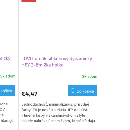
mický
LOVI Cumlík silikónový dynamický
HEY 3-6m 2ks holka
Skladom
Skladom
 košíka
Do košíka
€4,47
rodné
Jednoduchosť, minimalizmus, prírodné
OVI.
farby. To je nová kolekcia HEY od LOVI.
ýle
Tlmené farby v škandinávskom štýle
 hľadajú
skvele nahrávajú mamičkám, ktoré hľadajú
pre svoje deti tie...