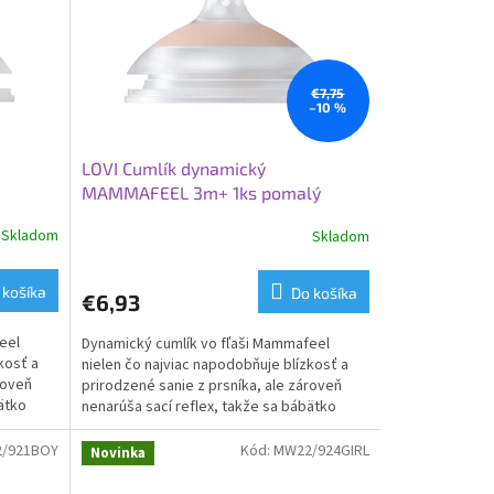
€7,75
–10 %
LOVI Cumlík dynamický
MAMMAFEEL 3m+ 1ks pomalý
Skladom
Skladom
 košíka
Do košíka
€6,93
eel
Dynamický cumlík vo fľaši Mammafeel
kosť a
nielen čo najviac napodobňuje blízkosť a
roveň
prirodzené sanie z prsníka, ale zároveň
ätko
nenarúša sací reflex, takže sa bábätko
môže voľne vracať k...
/921BOY
Kód:
MW22/924GIRL
Novinka