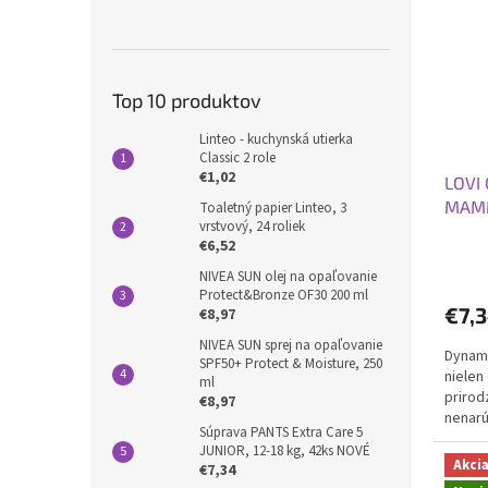
Top 10 produktov
Linteo - kuchynská utierka
Classic 2 role
€1,02
LOVI 
MAMM
Toaletný papier Linteo, 3
vrstvový, 24 roliek
€6,52
NIVEA SUN olej na opaľovanie
Protect&Bronze OF30 200 ml
€7,
€8,97
NIVEA SUN sprej na opaľovanie
Dynami
SPF50+ Protect & Moisture, 250
nielen
ml
prirod
€8,97
nenarú
Súprava PANTS Extra Care 5
môže v
JUNIOR, 12-18 kg, 42ks NOVÉ
Akci
€7,34