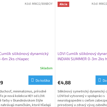
Kód:
MW22/886BOY
Kód:
MW22
Akcia
Cumlík silikónový dynamický
LOVI Cumlík silikónový dyna
3-6m 2ks chlapec
INDIAN SUMMER 0-3m 2ks h
Skladom
Do košíka
Do
29
€4,88
uchosť, minimalizmus, prírodné
Silikónový symetrický dynamický 
 To je nová kolekcia HEY od LOVI.
LOVI bol vytvorený v spolupráci s
 farby v škandinávskom štýle
neurologopedmi s cieľom zabezpe
 nahrávajú mamičkám, ktoré hľadajú
prirodzený a zdravý vývoj zubnéh