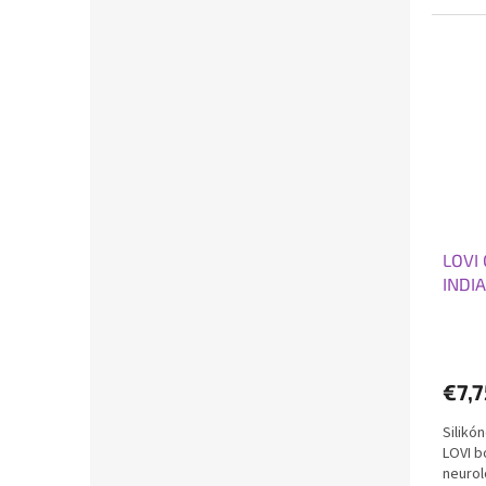
pre svo
LOVI 
INDI
€7,7
Silikó
LOVI b
neurol