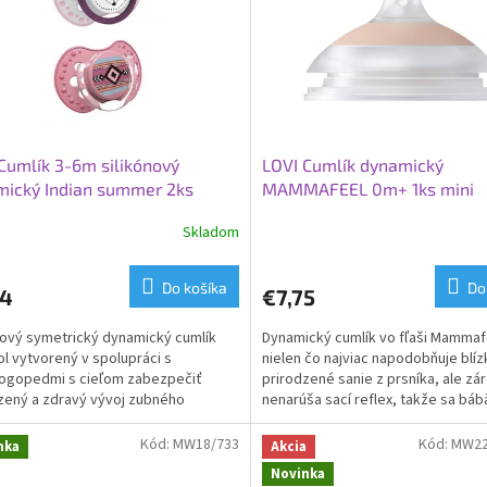
Cumlík 3-6m silikónový
LOVI Cumlík dynamický
mický Indian summer 2ks
MAMMAFEEL 0m+ 1ks mini
Skladom
Do košíka
Do
34
€7,75
nový symetrický dynamický cumlík
Dynamický cumlík vo fľaši Mammaf
ol vytvorený v spolupráci s
nielen čo najviac napodobňuje blíz
ogopedmi s cieľom zabezpečiť
prirodzené sanie z prsníka, ale zá
zený a zdravý vývoj zubného
nenarúša sací reflex, takže sa báb
dia, zubov a ďasien dieťaťa....
môže voľne vracať k...
Kód:
MW18/733
Kód:
MW22
nka
Akcia
Novinka