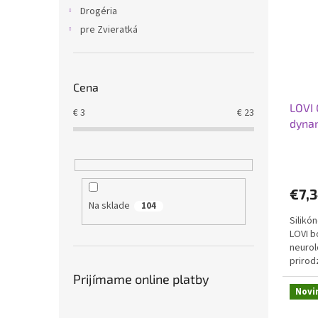
i
p
Drogéria
s
r
pre Zvieratká
p
o
r
d
o
u
d
k
Cena
u
t
LOVI 
k
o
€
3
€
23
dyna
t
v
o
v
€7,
Na sklade
104
Silikó
LOVI b
neurol
prirod
poscho
Prijímame online platby
Novi