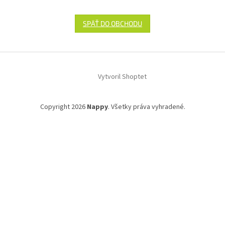
SPÄŤ DO OBCHODU
Z
á
Vytvoril Shoptet
p
ä
t
Copyright 2026
Nappy
. Všetky práva vyhradené.
i
e