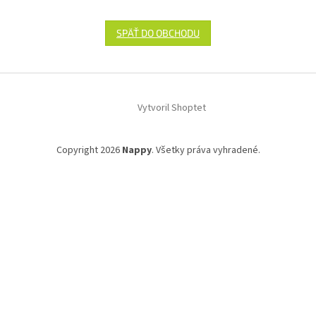
SPÄŤ DO OBCHODU
Z
á
Vytvoril Shoptet
p
ä
t
Copyright 2026
Nappy
. Všetky práva vyhradené.
i
e